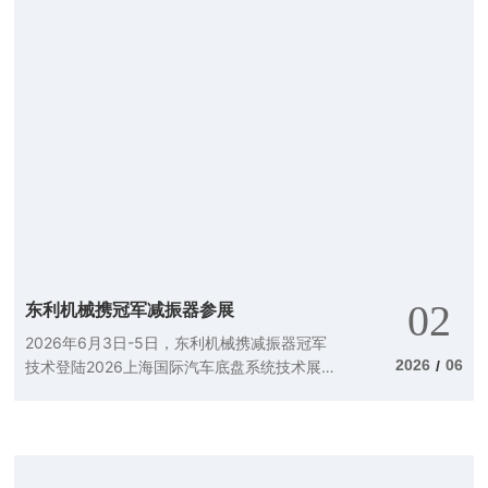
02
东利机械携冠军减振器参展
2026年6月3日-5日，东利机械携减振器冠军
2026
06
技术登陆2026上海国际汽车底盘系统技术展览
/
会，敬请您的光临!