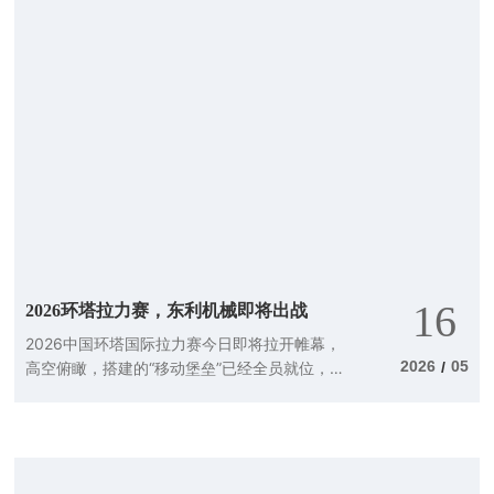
16
2026环塔拉力赛，东利机械即将出战
2026中国环塔国际拉力赛今日即将拉开帷幕，
2026
05
高空俯瞰，搭建的“移动堡垒”已经全员就位，
/
地面之上，每一处细节都在诉说：我们，是认
真的。 战车已醒——涂装之下的赛车，每一颗
螺丝都经过复检，只待号令。 减振器就位——
安装调试的每一帧，都是我们对阻尼控制的执
着。环塔的路有多颠，我们的调校就有多细。