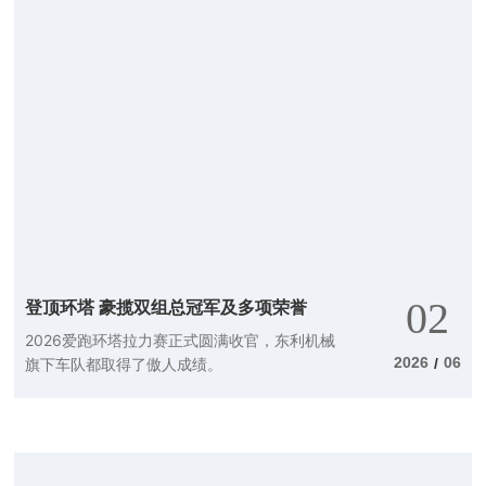
02
登顶环塔 豪揽双组总冠军及多项荣誉
2026爱跑环塔拉力赛正式圆满收官，东利机械
2026
06
旗下车队都取得了傲人成绩。
/