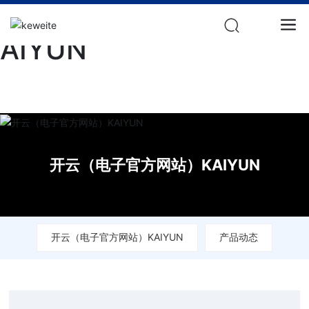
开云（电子官方网站）K
AIYUN
开云（电子官方网站）KAIYUN
开云（电子官方网站）KAIYUN
产品动态