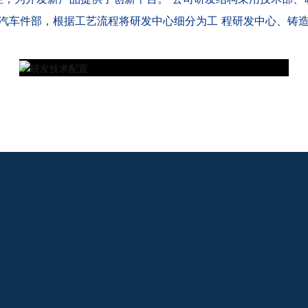
汽车件部，根据工艺流程将研发中心细分为工 程研发中心、铸