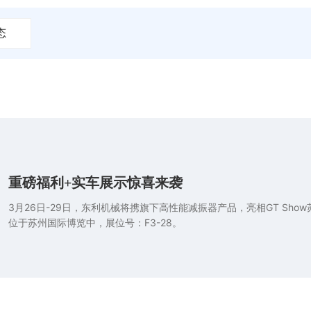
态
重磅福利+实车展示惊喜来袭
3月26日-29日，东利机械将携旗下高性能减振器产品，亮相GT Sho
位于苏州国际博览中，展位号：F3-28。