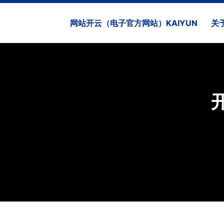
开云（电子官方网站）KA
网站开云（电子官方网站）KAIYUN
关