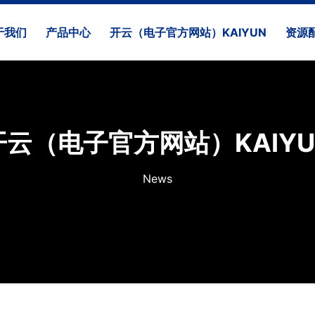
IYUN
于我们
产品中心
开云（电子官方网站）KAIYUN
资源
开云（电子官方网站）KAIYU
News