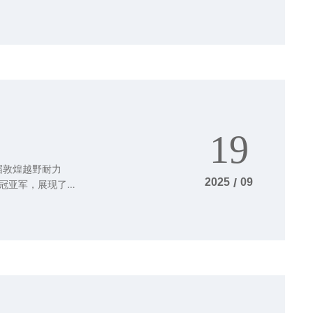
19
届敦煌越野耐力
2025
/
09
的冠亚军，展现了强