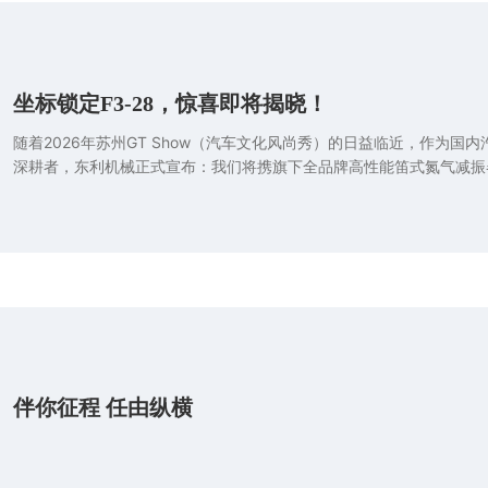
坐标锁定F3-28，惊喜即将揭晓！
随着2026年苏州GT Show（汽车文化风尚秀）的日益临近，作为国
深耕者，东利机械正式宣布：我们将携旗下全品牌高性能笛式氮气减振
相本届盛会！
伴你征程 任由纵横