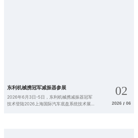
02
东利机械携冠军减振器参展
2026年6月3日-5日，东利机械携减振器冠军
2026
06
技术登陆2026上海国际汽车底盘系统技术展览
/
会，敬请您的光临!