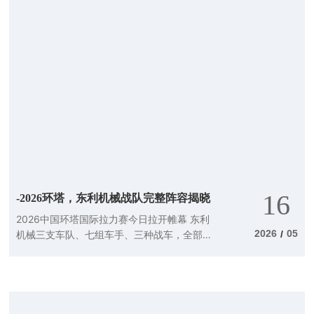
16
-2026环塔，东利机械战队完整阵容揭晓
2026中国环塔国际拉力赛今日拉开帷幕 东利
2026
05
机械三支车队、七组车手、三种战车，全部就
/
位