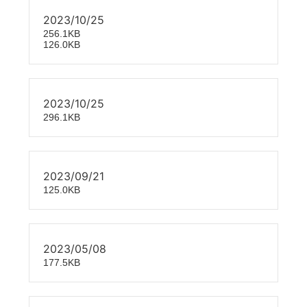
2023/10/25
256.1KB
126.0KB
2023/10/25
296.1KB
2023/09/21
125.0KB
2023/05/08
177.5KB