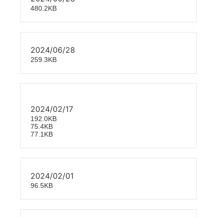
480.2KB
2024/06/28
259.3KB
2024/02/17
192.0KB
75.4KB
77.1KB
2024/02/01
96.5KB