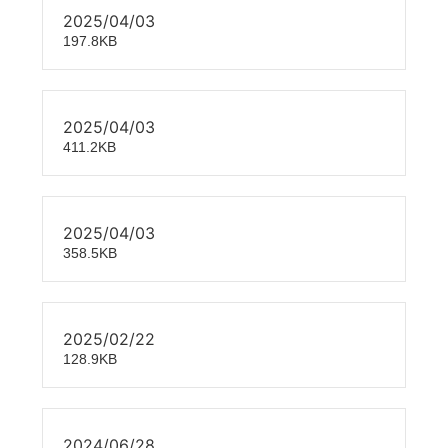
2025/04/03
197.8KB
2025/04/03
411.2KB
2025/04/03
358.5KB
2025/02/22
128.9KB
2024/06/28